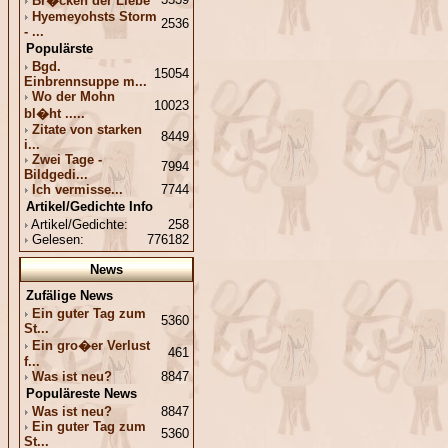
Br�cken der Liebe
Hyemeyohsts Storm
2536
- ...
Populärste
Bgd.
15054
Einbrennsuppe m...
Wo der Mohn
10023
bl�ht .....
Zitate von starken
8449
i...
Zwei Tage -
7994
Bildgedi...
Ich vermisse...
7744
Artikel/Gedichte Info
Artikel/Gedichte:
258
Gelesen:
776182
News
Zufälige News
Ein guter Tag zum
5360
St...
Ein gro�er Verlust
461
f...
Was ist neu?
8847
Populäreste News
Was ist neu?
8847
Ein guter Tag zum
5360
St...