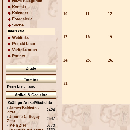
News Kategorien
Kontakt
Kalender
10.
11.
12.
Fotogalerie
Suche
Interaktiv
17.
18.
19.
Weblinks
Projekt Liste
Verlinke mich
Partner
24.
25.
26.
Zitate
Termine
31.
Keine Ereignisse.
Artikel & Gedichte
Zuällige Artikel/Gedichte
James Baldwin -
2424
Zitat
Jimmie C. Begay -
2547
Zitat
Mein Ziel
3778
3539