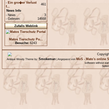
Ein gro�er Verlust
461
f...
News Info
News:
3
Gelesen:
14668
Zufalls Weblink
Matos Tierschutz Po...
Besuche:
6243
Copyrig
Smokeman
MoS - Mato's online S
Antique Woody Theme by:
| Angepasst von
software without wa
Seite