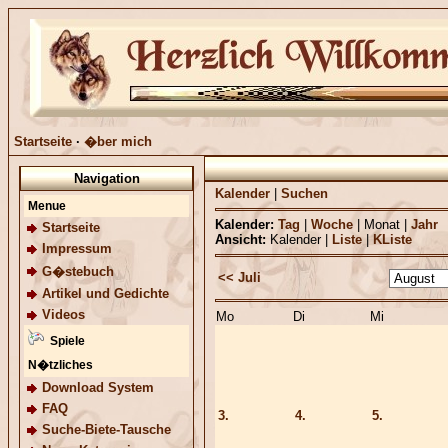
Startseite
·
�ber mich
Navigation
Kalender
|
Suchen
Menue
Kalender:
Tag
|
Woche
|
Monat
|
Jahr
Startseite
Ansicht:
Kalender
|
Liste
|
KListe
Impressum
G�stebuch
<< Juli
Artikel und Gedichte
Videos
Mo
Di
Mi
Spiele
N�tzliches
Download System
FAQ
3.
4.
5.
Suche-Biete-Tausche