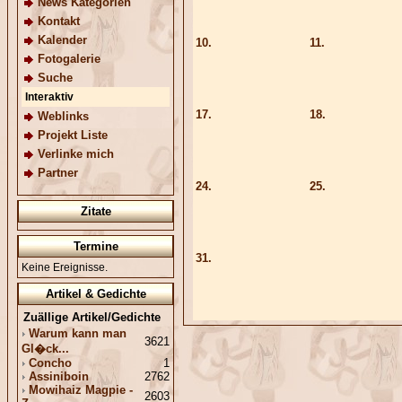
News Kategorien
Kontakt
Kalender
10.
11.
Fotogalerie
Suche
Interaktiv
17.
18.
Weblinks
Projekt Liste
Verlinke mich
Partner
24.
25.
Zitate
Termine
31.
Keine Ereignisse.
Artikel & Gedichte
Zuällige Artikel/Gedichte
Warum kann man
3621
Gl�ck...
Concho
1
Assiniboin
2762
Mowihaiz Magpie -
2603