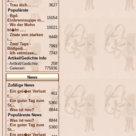
Z...
Trau dich...
3627
Populärste
Bgd.
15054
Einbrennsuppe m...
Wo der Mohn
10021
bl�ht .....
Zitate von starken
8448
i...
Zwei Tage -
7991
Bildgedi...
Ich vermisse...
7743
Artikel/Gedichte Info
Artikel/Gedichte:
258
Gelesen:
775936
News
Zufälige News
Ein gro�er Verlust
461
f...
Ein guter Tag zum
5360
St...
Was ist neu?
8844
Populäreste News
Was ist neu?
8844
Ein guter Tag zum
5360
St...
Ein gro�er Verlust