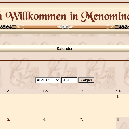
Kalender
Mi
Do
Fr
Sa
1.
5.
6.
7.
8.