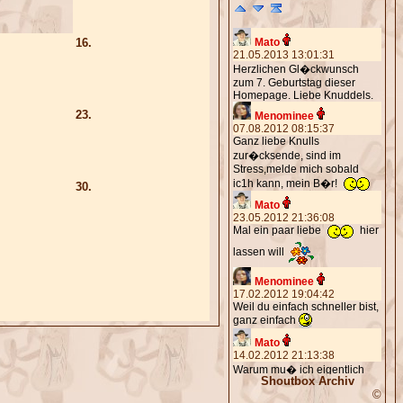
16.
Mato
21.05.2013 13:01:31
Herzlichen Gl�ckwunsch
zum 7. Geburtstag dieser
Homepage. Liebe Knuddels.
23.
Menominee
07.08.2012 08:15:37
Ganz liebe Knulls
zur�cksende, sind im
Stress,melde mich sobald
ic1h kann, mein B�r!
30.
Mato
23.05.2012 21:36:08
Mal ein paar liebe
hier
lassen will
Menominee
17.02.2012 19:04:42
Weil du einfach schneller bist,
ganz einfach
Mato
14.02.2012 21:13:38
Warum mu� ich eigentlich
Shoutbox Archiv
immer die Seite vom Spam
©
befreien?