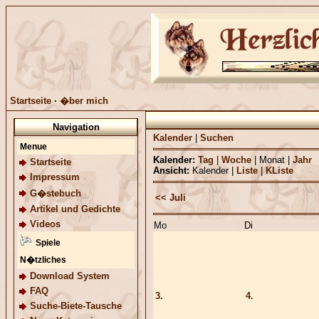
Startseite
·
�ber mich
Navigation
Kalender
|
Suchen
Menue
Kalender:
Tag
|
Woche
|
Monat
|
Jahr
Startseite
Ansicht:
Kalender
|
Liste
|
KListe
Impressum
G�stebuch
<< Juli
Artikel und Gedichte
Videos
Mo
Di
Spiele
N�tzliches
Download System
FAQ
3.
4.
Suche-Biete-Tausche