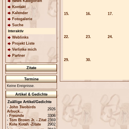
News Kategorien
Kontakt
Kalender
15.
16.
17.
Fotogalerie
Suche
Interaktiv
22.
23.
24.
Weblinks
Projekt Liste
Verlinke mich
Partner
29.
30.
Zitate
Termine
Keine Ereignisse.
Artikel & Gedichte
Zuällige Artikel/Gedichte
John Twobirds
2926
Arbuck...
Freunde
3306
Tom Brown Jr. - Zitat
2369
Kote Kotah -Zitate
2902