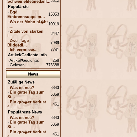
3812
Schweinefiletmedaill...
Populärste
Bgd.
15053
Einbrennsuppe m...
Wo der Mohn bl�ht
10019
.....
Zitate von starken
8447
i...
Zwei Tage -
7989
Bildgedi...
Ich vermisse...
7741
Artikel/Gedichte Info
Artikel/Gedichte:
258
Gelesen:
775688
News
Zufälige News
Was ist neu?
8843
Ein guter Tag zum
5359
St...
Ein gro�er Verlust
461
f...
Populäreste News
Was ist neu?
8843
Ein guter Tag zum
5359
St...
Ein gro�er Verlust
461
f...